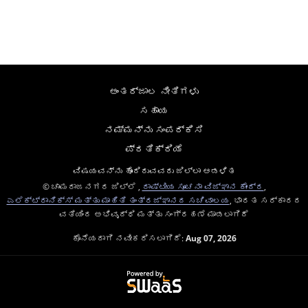
ಅಂತರ್ಜಾಲ ನೀತಿಗಳು
ಸಹಾಯ
ನಮ್ಮನ್ನು ಸಂಪರ್ಕಿಸಿ
ಪ್ರತಿಕ್ರಿಯೆ
ವಿಷಯವನ್ನು ಹೊಂದಿರುವವರು ಜಿಲ್ಲಾ ಆಡಳಿತ
© ಚಾಮರಾಜನಗರ ಜಿಲ್ಲೆ ,
ರಾಷ್ಟೀಯ ಸೂಚನಾ ವಿಜ್ಞಾನ ಕೇಂದ್ರ
,
ಎಲೆಕ್ಟ್ರಾನಿಕ್ಸ್ ಮತ್ತು ಮಾಹಿತಿ ತಂತ್ರಜ್ಞಾನದ ಸಚಿವಾಲಯ
, ಭಾರತ ಸರ್ಕಾರದ
ವತಿಯಿಂದ ಅಭಿವೃದ್ಧಿ ಮತ್ತು ಸಂಗ್ರಹಣೆ ಮಾಡಲಾಗಿದೆ
ಕೊನೆಯದಾಗಿ ನವೀಕರಿಸಲಾಗಿದೆ:
Aug 07, 2026