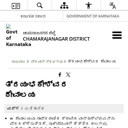
ಕರ್ನಾಟಕ ಸರ್ಕಾರ
GOVERNMENT OF KARNATAKA
ಚಾಮರಾಜನಗರ ಜಿಲ್ಲೆ
CHAMARAJANAGAR DISTRICT
ತ್ರಯಂಭಕೇಶ್ವರ ದೇವಾಲಯ
ಮುಖಪುಟ
ಪ್ರವಾಸಿ ಸ್ಥಳಗಳು
ತ್ರಯಂಭಕೇಶ್ವರ
ದೇವಾಲಯ
ವರ್ಗ
ಐತಿಹಾಸಿಕ
ಈ ದೇವಾಲಯವು ಸಾಂಪ್ರದಾಯಿಕ ದ್ರಾವಿಡ ವಾಸ್ತುಶಿಲ್ಪವನ್ನು
ಪ್ರದರ್ಶಿಸುತ್ತದೆ. ಸೂಕ್ಷ್ಮವಾಗಿ ಕೆತ್ತಿದ ಕಂಬಗಳು,