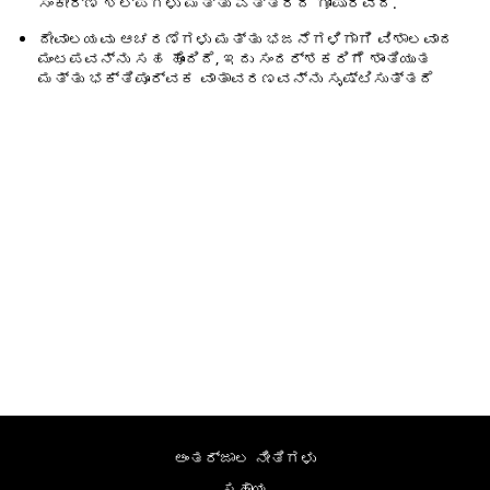
ಸಂಕೀರ್ಣ ಶಿಲ್ಪಗಳು ಮತ್ತು ಎತ್ತರದ ಗೋಪುರವಿದೆ.
ದೇವಾಲಯವು ಆಚರಣೆಗಳು ಮತ್ತು ಭಜನೆಗಳಿಗಾಗಿ ವಿಶಾಲವಾದ
ಮಂಟಪವನ್ನು ಸಹ ಹೊಂದಿದೆ, ಇದು ಸಂದರ್ಶಕರಿಗೆ ಶಾಂತಿಯುತ
ಮತ್ತು ಭಕ್ತಿಪೂರ್ವಕ ವಾತಾವರಣವನ್ನು ಸೃಷ್ಟಿಸುತ್ತದೆ
ಅಂತರ್ಜಾಲ ನೀತಿಗಳು
ಸಹಾಯ