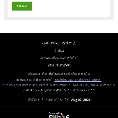
ಅಂತರ್ಜಾಲ ನೀತಿಗಳು
ಸಹಾಯ
ನಮ್ಮನ್ನು ಸಂಪರ್ಕಿಸಿ
ಪ್ರತಿಕ್ರಿಯೆ
ವಿಷಯವನ್ನು ಹೊಂದಿರುವವರು ಜಿಲ್ಲಾ ಆಡಳಿತ
© ಚಾಮರಾಜನಗರ ಜಿಲ್ಲೆ ,
ರಾಷ್ಟೀಯ ಸೂಚನಾ ವಿಜ್ಞಾನ ಕೇಂದ್ರ
,
ಎಲೆಕ್ಟ್ರಾನಿಕ್ಸ್ ಮತ್ತು ಮಾಹಿತಿ ತಂತ್ರಜ್ಞಾನದ ಸಚಿವಾಲಯ
, ಭಾರತ ಸರ್ಕಾರದ
ವತಿಯಿಂದ ಅಭಿವೃದ್ಧಿ ಮತ್ತು ಸಂಗ್ರಹಣೆ ಮಾಡಲಾಗಿದೆ
ಕೊನೆಯದಾಗಿ ನವೀಕರಿಸಲಾಗಿದೆ:
Aug 07, 2026